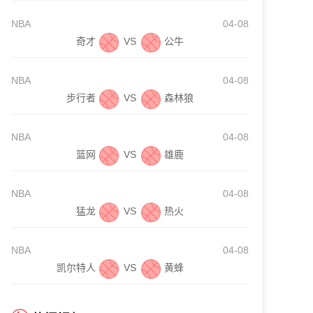
NBA
04-08
奇才
VS
公牛
NBA
04-08
步行者
VS
森林狼
NBA
04-08
篮网
VS
雄鹿
NBA
04-08
猛龙
VS
热火
NBA
04-08
凯尔特人
VS
黄蜂