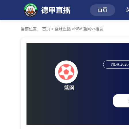
首页
当前位置：
首页
>
篮球直播
>
NBA 篮网vs雄鹿
NBA
2026
篮网