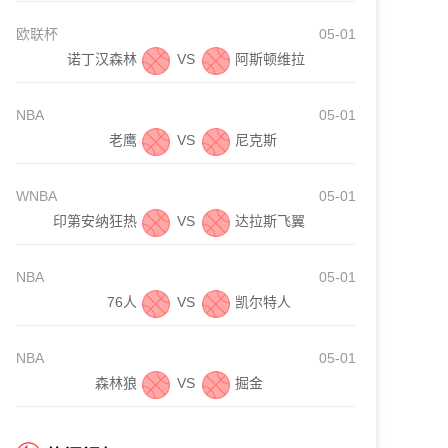
欧联杯
05-01
诺丁汉森林
VS
阿斯顿维拉
NBA
05-01
老鹰
VS
尼克斯
WNBA
05-01
印第安纳狂热
VS
达拉斯飞翼
NBA
05-01
76人
VS
凯尔特人
NBA
05-01
森林狼
VS
掘金