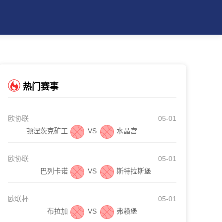
热门赛事
欧协联
05-01
顿涅茨克矿工
VS
水晶宫
欧协联
05-01
巴列卡诺
VS
斯特拉斯堡
欧联杯
05-01
布拉加
VS
弗赖堡