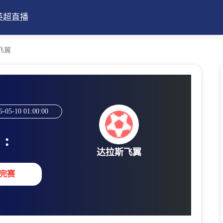
英超直播
飞翼
6-05-10 01:00:00
:
达拉斯飞翼
完赛