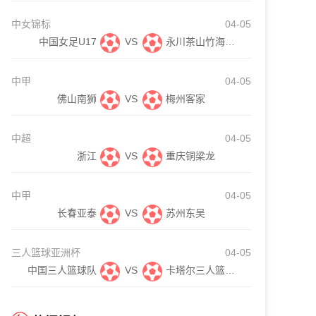
中女锦标
04-05
中国女足U17
VS
永川茶山竹海女足
中甲
04-05
佛山南狮
VS
梅州客家
中超
04-05
浙江
VS
重庆铜梁龙
中甲
04-05
长春亚泰
VS
苏州东吴
三人篮球亚洲杯
04-05
中国三人篮球队
VS
卡塔尔三人篮球队