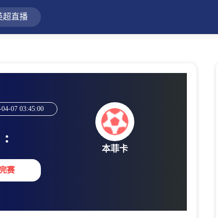
英超直播
-04-07 03:45:00
:
本菲卡
完赛