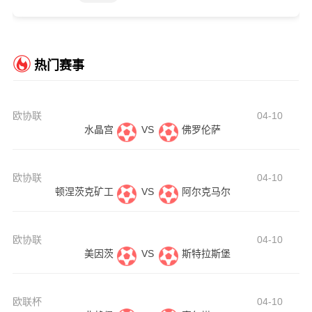
热门赛事
欧协联
04-10
水晶宫
VS
佛罗伦萨
欧协联
04-10
顿涅茨克矿工
VS
阿尔克马尔
欧协联
04-10
美因茨
VS
斯特拉斯堡
欧联杯
04-10