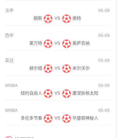
法甲
05-09
朗斯
VS
南特
西甲
05-09
莱万特
VS
奥萨苏纳
英冠
05-09
赫尔城
VS
米尔沃尔
WNBA
05-09
纽约自由人
VS
康涅狄格太阳
WNBA
05-09
多伦多节奏
VS
华盛顿神秘人