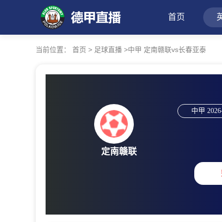
首页
当前位置：
首页
>
足球直播
>
中甲 定南赣联vs长春亚泰
中甲
2026
定南赣联