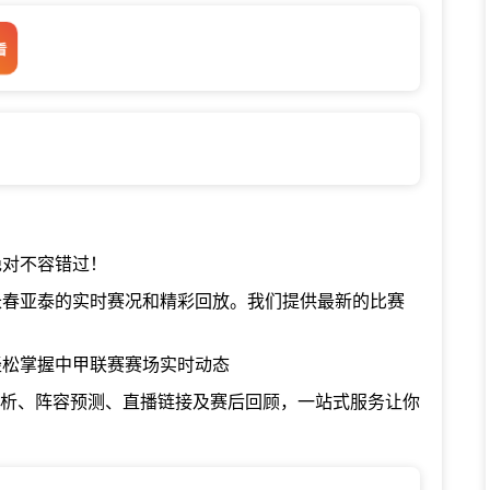
看
绝对不容错过！
长春亚泰的实时赛况和精彩回放。我们提供最新的比赛
轻松掌握中甲联赛赛场实时动态
分析、阵容预测、直播链接及赛后回顾，一站式服务让你