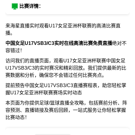
比赛详情：
来海星直播实时观看U17女足亚洲杯联赛的高清比赛直
播。
中国女足U17VSB3/C3实时在线高清比赛免费直播
绝对不
容错过！
访问我们的直播页面，观看U17女足亚洲杯联赛中国女足
U17VSB3/C3的实时赛况和精彩回放。我们提供最新的比
赛数据和分析，确保您不会错过任何比赛亮点。
提前预告中国女足U17VSB3/C3直播赛程表，助您轻松掌
握U17女足亚洲杯联赛赛场实时动态
本页面为你提供足球/篮球直播全攻略，包括赛前分析、阵
容预测、直播链接及赛后回顾，一站式服务让你轻松掌握
比赛动态！