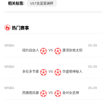
相关标签:
U17女足亚洲杯
热门赛事
WNBA
05-09
纽约自由人
VS
康涅狄格太阳
WNBA
05-09
多伦多节奏
VS
华盛顿神秘人
WNBA
05-09
西雅图风暴
VS
金州女武神