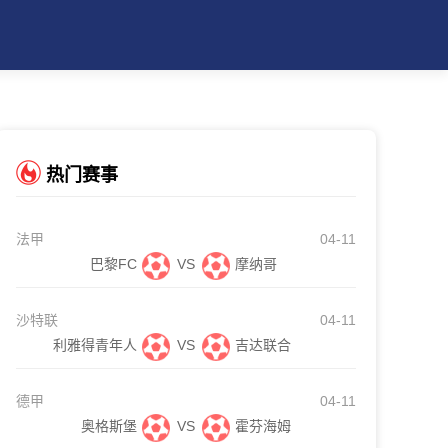
热门赛事
法甲
04-11
巴黎FC
VS
摩纳哥
沙特联
04-11
利雅得青年人
VS
吉达联合
德甲
04-11
奥格斯堡
VS
霍芬海姆