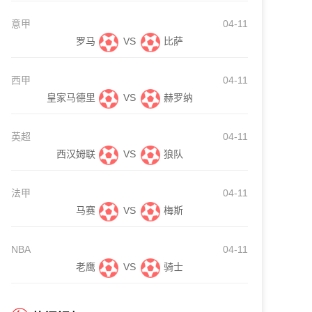
意甲
04-11
罗马
VS
比萨
西甲
04-11
皇家马德里
VS
赫罗纳
英超
04-11
西汉姆联
VS
狼队
法甲
04-11
马赛
VS
梅斯
NBA
04-11
老鹰
VS
骑士